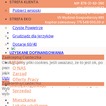
STREFA KLIENTA
NIP: 876-21-62-260
KRS: 0000039577
Pobierz wnioski
Sąd Rejonowy w Toruniu,
VII Wydział Gospodarczy KRS
STREFA EKO
Kapitał zakładowy: 175 548 000,00 zł
Czyste Powietrze
Grudziądz dla Jerzyków
Dotacje 60/40
UZYSKANE DOFINANSOWANIA
Zaakceptuj Ciasteczka
MPGN
Obsługujemy pliki cookies. Jeśli uważasz, że to jest ok, po
prostu kliknij "Akceptuj wszystko". Możesz też wybrać,
O NAS
jakie chcesz ciasteczka, klikając "Ustawienia".
Zarząd
Ustawienia
Zaakceptuj wszystko
Oferty Pracy
Zaakceptuj Ciasteczka
NIERUCHOMOŚCI
Wybierz, jakie pliki cookies chcesz zaakceptować. Twój
Sprzedaż
wybór zostanie zachowany przez rok.
Mieszkania
Konieczne
Lokale użytkowe