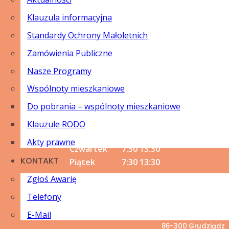
Wtorek
8:00
16:00
Środa
7:30
15:30
Klauzula informacyjna
Czwartek
7:30
15:30
Standardy Ochrony Małoletnich
Piątek
7:00
15:00
Zamówienia Publiczne
GODZINY OTWARCIA KASY
Nasze Programy
Wspólnoty mieszkaniowe
Dzień
Od
Do
Do pobrania – wspólnoty mieszkaniowe
Poniedziałek
7:30
13:30
Wtorek
8:00
14:30
Klauzule RODO
Środa
7:30
13:30
Akty prawne
Czwartek
7:30
13:30
KONTAKT
Piątek
7:30
13:30
Zgłoś Awarię
MIEJSKIE PRZEDSIĘBIORSTWO
GOSPODARKI NIERUCHOMOŚCIAMI
Telefony
Spółka z o.o. w Grudziądzu
E-Mail
ul. Curie-Skłodowskiej 5-7
86-300 Grudziądz