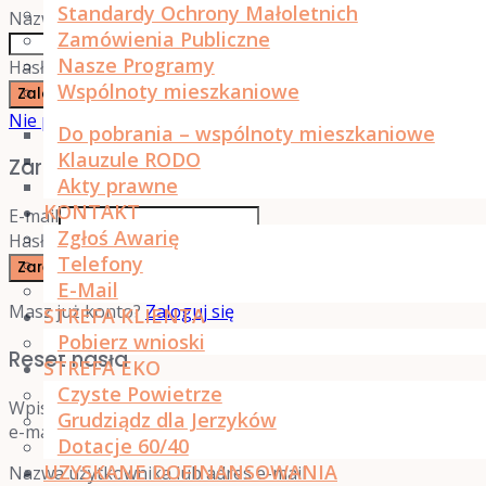
Standardy Ochrony Małoletnich
Nazwa użytkownika lub adres e-mail
Zamówienia Publiczne
Nasze Programy
Hasło
Wspólnoty mieszkaniowe
Zaloguj się
Nie pamiętasz hasła?
Do pobrania – wspólnoty mieszkaniowe
Klauzule RODO
Zarejestruj się
Akty prawne
KONTAKT
E-mail
Zgłoś Awarię
Hasło
Telefony
Zarejestruj się
E-Mail
Masz już konto?
Zaloguj się
STREFA KLIENTA
Pobierz wnioski
Reset hasła
STREFA EKO
Czyste Powietrze
Wpisz nazwę użytkownika lub adres e-mail, a otrzymasz
Grudziądz dla Jerzyków
e-mail z odnośnikiem do ustawienia nowego hasła.
Dotacje 60/40
UZYSKANE DOFINANSOWANIA
Nazwa użytkownika lub adres e-mail