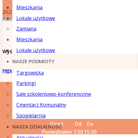
Mieszkania
2023-11-06
Lokale użytkowe
Autor Administrator
Zamiana
Mieszkania
Lokale użytkowe
Wyświetlono:
0
NASZE PODMIOTY
PREMIA MZG
Targowiska
Parkingi
Sale szkoleniowo-konferencyjne
GODZINY OTWARCIA SIEDZIBY
Cmentarz Komunalny
SPÓŁKI
Spopielarnia
Dzień
Od
Do
NASZA DZIAŁALNOŚĆ
Poniedziałek
7:30
15:30
Aktualności