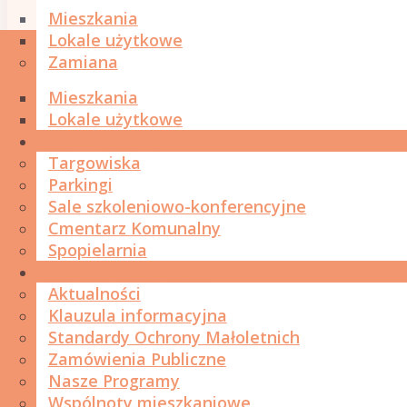
Mieszkania
Lokale użytkowe
Zamiana
Mieszkania
Lokale użytkowe
NASZE PODMIOTY
Targowiska
Parkingi
Sale szkoleniowo-konferencyjne
Cmentarz Komunalny
Spopielarnia
NASZA DZIAŁALNOŚĆ
Aktualności
Klauzula informacyjna
Standardy Ochrony Małoletnich
Zamówienia Publiczne
Nasze Programy
Wspólnoty mieszkaniowe