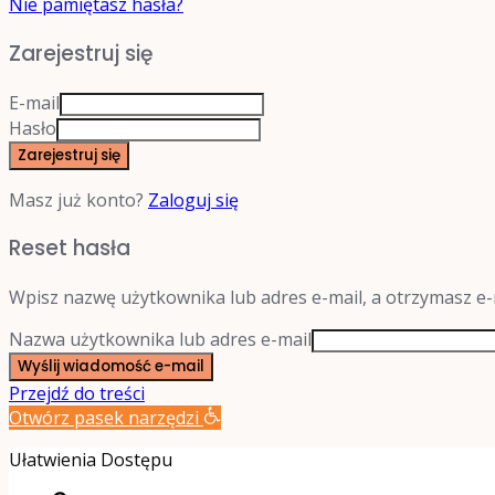
Nie pamiętasz hasła?
Zarejestruj się
E-mail
Hasło
Zarejestruj się
Masz już konto?
Zaloguj się
Reset hasła
Wpisz nazwę użytkownika lub adres e-mail, a otrzymasz e
Nazwa użytkownika lub adres e-mail
Wyślij wiadomość e-mail
Przejdź do treści
Otwórz pasek narzędzi
Ułatwienia Dostępu