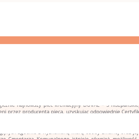
i na Cmentarzu Komunalnym w Grudziądzu, zarządzana prze
icznie najnowszy piec kremacyjny DUVAL – 3 hiszpańskiej
eni przez producenta pieca, uzyskując odpowiednie Certyf
enie audiowizualne, w którym najbliższa rodzina osoby 
je się również kaplica, w której rodzina zmarłego ma m
gijnych zgodnie z wyznawaną wiarą osoby zmarłej oraz jej
 Cmentarza Komunalnego istnieje również możliwość za