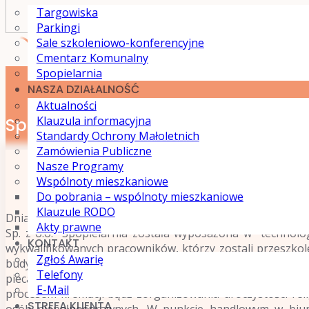
Targowiska
Parkingi
Sale szkoleniowo-konferencyjne
Cmentarz Komunalny
Skip
Spopielarnia
to
NASZA DZIAŁALNOŚĆ
content
Aktualności
Klauzula informacyjna
Spopielarnia
Standardy Ochrony Małoletnich
Zamówienia Publiczne
Nasze Programy
Wspólnoty mieszkaniowe
Do pobrania – wspólnoty mieszkaniowe
Klauzule RODO
Dnia 30.12.2020 r. została ukończona budowa Spopielarn
Akty prawne
Sp. z o.o. Spopielarnia została wyposażona w technolog
KONTAKT
wykwalifikowanych pracowników, którzy zostali przeszkol
Zgłoś Awarię
budynku przedpogrzebowego Spółka wyodrębniła pomieszcz
Telefony
pieca kremacyjnego. W budynku przedpogrzebowym znajdu
E-Mail
procesem kremacji bądź zorganizowania uroczystości reli
STREFA KLIENTA
osób niepełnosprawnych. W punkcie handlowym w biurze