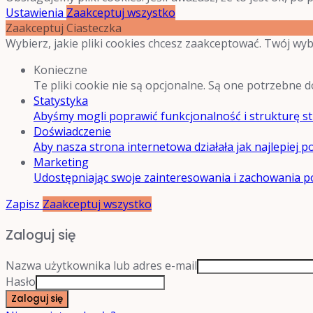
Ustawienia
Zaakceptuj wszystko
Zaakceptuj Ciasteczka
Wybierz, jakie pliki cookies chcesz zaakceptować. Twój wy
Konieczne
Te pliki cookie nie są opcjonalne. Są one potrzebne 
Statystyka
Abyśmy mogli poprawić funkcjonalność i strukturę str
Doświadczenie
Aby nasza strona internetowa działała jak najlepiej po
Marketing
Udostępniając swoje zainteresowania i zachowania po
Zapisz
Zaakceptuj wszystko
Zaloguj się
Nazwa użytkownika lub adres e-mail
Hasło
Zaloguj się