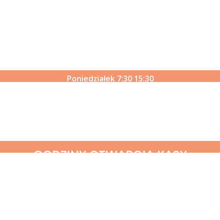
GODZINY OTWARCIA SIEDZIBY SPÓŁKI
Dzień
Od
Do
Poniedziałek
7:30
15:30
Wtorek
8:00
16:00
Środa
7:30
15:30
Czwartek
7:30
15:30
Piątek
7:00
15:00
GODZINY OTWARCIA KASY
Dzień
Od
Do
Poniedziałek
7:30
13:30
Wtorek
8:00
14:30
Środa
7:30
13:30