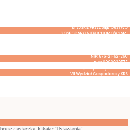
MIEJSKIE PRZEDSIĘBIORSTWO
GOSPODARKI NIERUCHOMOŚCIAMI
Spółka z o.o. w Grudziądzu
ul. Curie-Skłodowskiej 5-7
86-300 Grudziądz
NIP: 876-21-62-260
KRS: 0000039577
Sąd Rejonowy w Toruniu,
VII Wydział Gospodarczy KRS
Kapitał zakładowy: 175 548 000,00 zł
hcesz ciasteczka, klikając "Ustawienia".