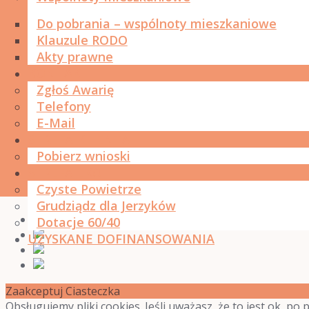
Do pobrania – wspólnoty mieszkaniowe
Klauzule RODO
Akty prawne
KONTAKT
Zgłoś Awarię
Telefony
E-Mail
STREFA KLIENTA
Pobierz wnioski
STREFA EKO
Czyste Powietrze
Grudziądz dla Jerzyków
Dotacje 60/40
UZYSKANE DOFINANSOWANIA
Zaakceptuj Ciasteczka
Obsługujemy pliki cookies. Jeśli uważasz, że to jest ok, po 