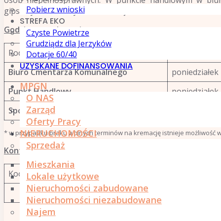
Pobierz wnioski
gipsowych o tematyce funeralnej.
STREFA EKO
Godziny urzędowania :
Czyste Powietrze
Grudziądz dla Jerzyków
Rodzaj
Dni tygodnia
Dotacje 60/40
UZYSKANE DOFINANSOWANIA
Biuro Cmentarza Komunalnego
poniedziałek 
MPGN
Punkt Handlowy
poniedziałek 
O NAS
Zarząd
Spopielarnia
poniedziałek 
Oferty Pracy
NIERUCHOMOŚCI
* w przypadku braku wolnych terminów na kremację istnieje możliwość
Sprzedaż
Kontakt:
Mieszkania
Koordynator Cmentarza Komunalnego – Małgorzata Ber
Lokale użytkowe
Nieruchomości zabudowane
Nieruchomości niezabudowane
Najem