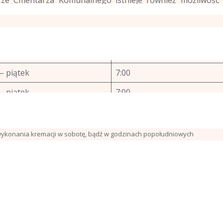
Od
– piątek
7:00
– piątek
7:00
– piątek*
7:00
 wykonania kremacji w sobotę, bądź w godzinach popołudniowych
eza
783 941 043
56 46 388 89