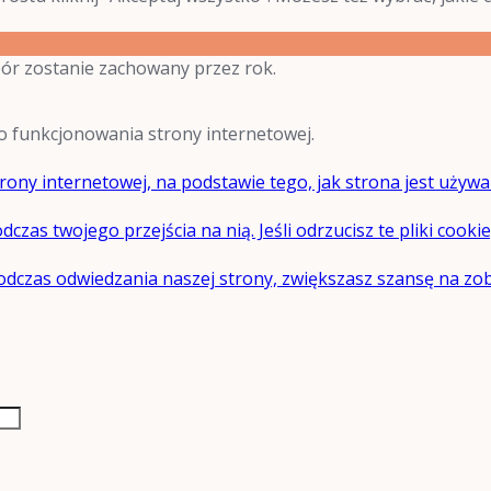
bór zostanie zachowany przez rok.
do funkcjonowania strony internetowej.
ony internetowej, na podstawie tego, jak strona jest używa
dczas twojego przejścia na nią. Jeśli odrzucisz te pliki cooki
dczas odwiedzania naszej strony, zwiększasz szansę na zoba