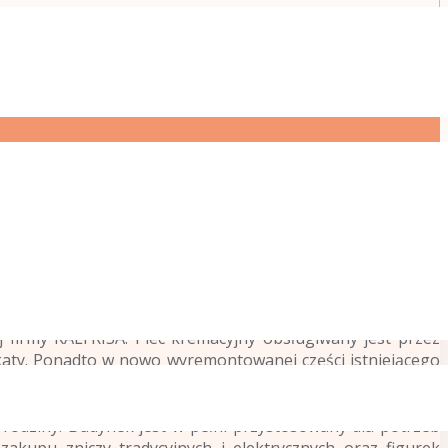
z Miejskie Przedsiębiorstwo Gospodarki Nieruchomościami
 firmy KALFRISA. Piec kremacyjny obsługiwany jest przez
ikaty. Ponadto w nowo wyremontowanej części istniejącego
zmarłej ma możliwość obejrzenia momentu wjazdu zwłok do
ożliwość pożegnania się z osobą zmarłą tuż przed samym
 rodziny. Budynek jest w pełni przystosowany dla potrzeb
kupu zniczy tradycyjnych i elektrycznych oraz figurek