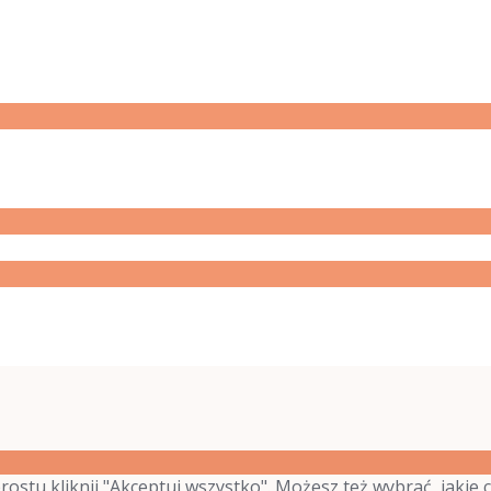
Czwartek
7:30
13:30
Piątek
7:30
13:30
prostu kliknij "Akceptuj wszystko". Możesz też wybrać, jakie c