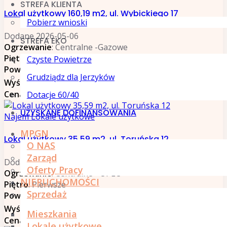
STREFA KLIENTA
Lokal użytkowy 160,19 m2, ul. Wybickiego 17
Pobierz wnioski
Dodane 2026-05-06
STREFA EKO
Ogrzewanie
: Centralne -Gazowe
Piętro
: Parter
Czyste Powietrze
Powierzchnia
: 160,19 m²
Grudziądz dla Jerzyków
Wyświetlono:
87
Cena
: 2 402,85 PLN
Dotacje 60/40
UZYSKANE DOFINANSOWANIA
Najem Lokale użytkowe
MPGN
Lokal użytkowy 35,59 m2, ul. Toruńska 12
O NAS
Zarząd
Dodane 2026-05-18
Oferty Pracy
Ogrzewanie
: Centralne - OPEC
NIERUCHOMOŚCI
Piętro
: Pierwsze
Sprzedaż
Powierzchnia
: 35,59 m²
Wyświetlono:
86
Mieszkania
Cena
: 320,31 PLN
Lokale użytkowe