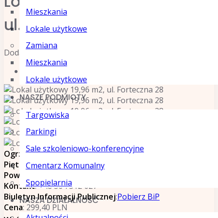
Lokal użytkowy 19,96 m2,
Mieszkania
ul. Forteczna 28
Lokale użytkowe
Zamiana
Dodane 2026-05-18
Mieszkania
Szczegóły
Lokale użytkowe
NASZE PODMIOTY
Targowiska
Parkingi
Sale szkoleniowo-konferencyjne
Ogrzewanie
: Brak Ogrzewania
Piętro
: Parter
Cmentarz Komunalny
Powierzchnia
: 19,96 m²
Spopielarnia
Kontakt
: +48 564 512 027
Biuletyn Informacji Publicznej
:
Pobierz BiP
NASZA DZIAŁALNOŚĆ
Cena
: 299,40 PLN
Aktualności