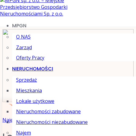
MPGN
O NAS
Zarząd
Oferty Pracy
NIERUCHOMOŚCI
Sprzedaż
Mieszkania
Lokale użytkowe
Nieruchomości zabudowane
Skip
Najem Lokale użytkowe
Nieruchomości niezabudowane
to
Najem
content