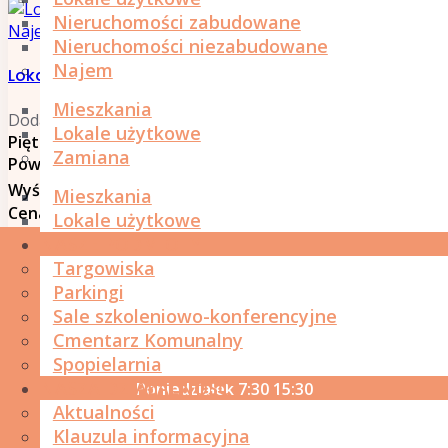
Nieruchomości zabudowane
Najem Lokale użytkowe
Nieruchomości niezabudowane
Najem
Lokal użytkowy 39,50 m2, ul. Szewska 25
Mieszkania
Dodane 2026-01-13
Lokale użytkowe
Piętro
: Parter
Zamiana
Powierzchnia
: 39,50 m²
Wyświetlono:
583
Mieszkania
Cena
: 1 200,00 PLN
Lokale użytkowe
NASZE PODMIOTY
Targowiska
GODZINY OTWARCIA SIEDZIBY
Parkingi
SPÓŁKI
Sale szkoleniowo-konferencyjne
Cmentarz Komunalny
Dzień
Od
Do
Spopielarnia
NASZA DZIAŁALNOŚĆ
Poniedziałek
7:30
15:30
Aktualności
Wtorek
8:00
16:00
Klauzula informacyjna
Środa
7:30
15:30