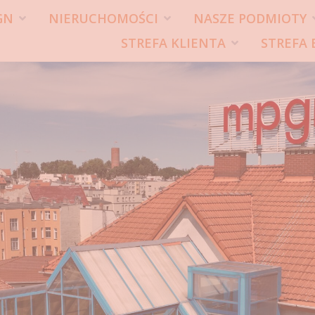
GN
NIERUCHOMOŚCI
NASZE PODMIOTY
STREFA KLIENTA
STREFA 