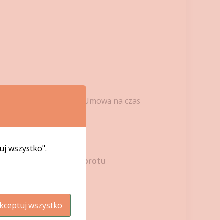
z wodno – kanalizacyjną Umowa na czas
tuj wszystko".
odowskiej 5-7, Biuro Obrotu
kceptuj wszystko