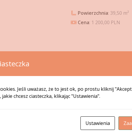
Powierzchnia
: 39,50 m²
Cena
: 1 200,00 PLN
ugową. Lokal wyposażony jest w instalacje elektryczną ora
iasteczka
wiedzenia
a media
ookies. Jeśli uważasz, że to jest ok, po prostu kliknij "Akcep
jakie chcesz ciasteczka, klikając "Ustawienia".
uzyskać w MPGN Sp. z o. o. w Grudziądzu, ul. Curie – Skł
Ustawienia
Zaa