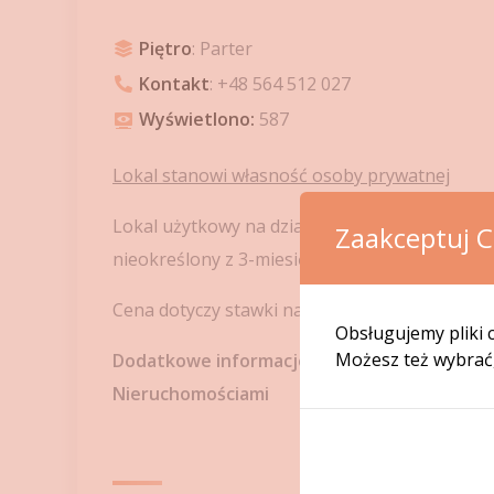
Piętro
: Parter
Kontakt
: +48 564 512 027
Wyświetlono:
587
Lokal stanowi własność osoby prywatnej
Lokal użytkowy na działalność handlowo – usł
Zaakceptuj C
nieokreślony z 3-miesięcznym okresem wypo
Cena dotyczy stawki najmu brutto bez opłat z
Obsługujemy pliki c
Możesz też wybrać, 
Dodatkowe informacje dotyczące lokalumożna 
Nieruchomościami