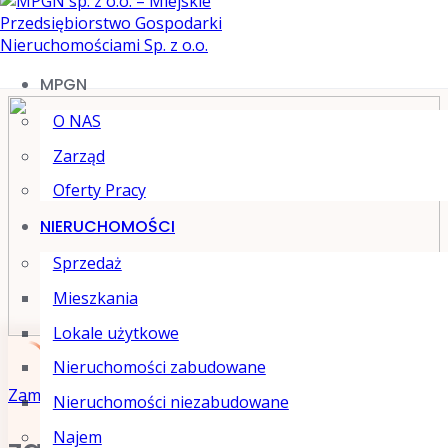
MPGN
O NAS
Zarząd
Oferty Pracy
NIERUCHOMOŚCI
Sprzedaż
Mieszkania
Lokale użytkowe
Nieruchomości zabudowane
Skip
Zamiana Mieszkania
Nieruchomości niezabudowane
to
Najem
content