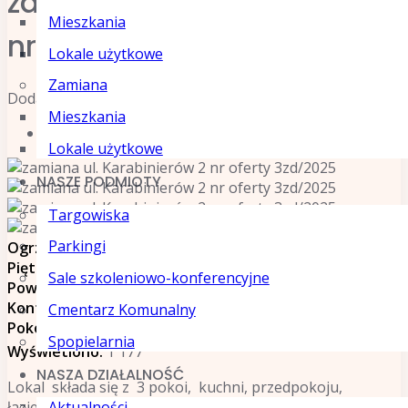
zamiana ul. Karabinierów 2
Mieszkania
nr oferty 3zd/2025
Lokale użytkowe
Zamiana
Dodane 2025-03-20
Mieszkania
Szczegóły
Lokale użytkowe
NASZE PODMIOTY
Targowiska
Parkingi
Ogrzewanie
: Centralne -Gazowe
Piętro
: Pierwsze
Sale szkoleniowo-konferencyjne
Powierzchnia
: 80,16 m²
Kontakt
: +48 564 512 025
Cmentarz Komunalny
Pokoje
: 3
Spopielarnia
Wyświetlono:
1 177
NASZA DZIAŁALNOŚĆ
Lokal składa się z 3 pokoi, kuchni, przedpokoju,
łazienki oraz WC, usytuowany jest na I piętrze,
Aktualności