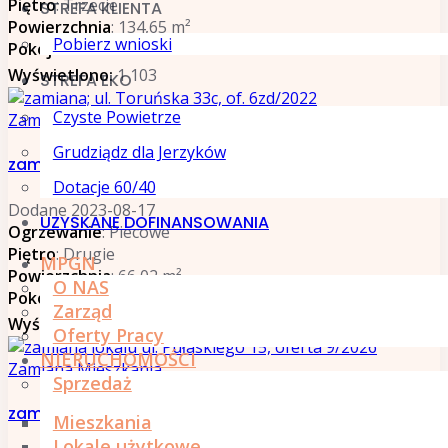
Piętro
: Trzecie
STREFA KLIENTA
Powierzchnia
: 134,65 m²
Pobierz wnioski
Pokoje
: 4
Wyświetlono:
1 103
STREFA EKO
Czyste Powietrze
Zamiana Mieszkania
Grudziądz dla Jerzyków
zamiana; ul. Toruńska 33c, of. 6zd/2022
Dotacje 60/40
Dodane 2023-08-17
UZYSKANE DOFINANSOWANIA
Ogrzewanie
: Piecowe
Piętro
: Drugie
MPGN
Powierzchnia
: 66,02 m²
O NAS
Pokoje
: 2
Zarząd
Wyświetlono:
761
Oferty Pracy
NIERUCHOMOŚCI
Zamiana Mieszkania
Sprzedaż
zamiana lokalu ul. Pułaskiego 15, oferta 9/2026
Mieszkania
Lokale użytkowe