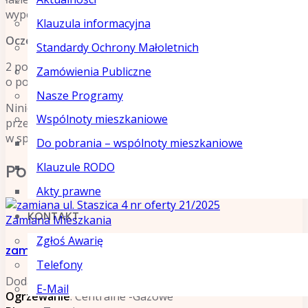
wyposażony jest w ogrzewanie gazowe.
Klauzula informacyjna
Oczekiwania najemcy:
Standardy Ochrony Małoletnich
2 pokoje, z ogrzewaniem centralnym, na I lub II piętrze,
Zamówienia Publiczne
o pow. użytkowej około 48 m2.
Nasze Programy
Niniejsze ogłoszenie nie stanowi oferty w rozumieniu
Wspólnoty mieszkaniowe
przepisów Kodeksu Cywilnego art. 66. Ostateczną decyzję
w sprawie zamiany podejmuje Zarząd MPGN Sp. z o.o.
Do pobrania – wspólnoty mieszkaniowe
Klauzule RODO
Podobne ogłoszenia
Akty prawne
KONTAKT
Zamiana Mieszkania
Zgłoś Awarię
zamiana ul. Staszica 4 nr oferty 21/2025
Telefony
Dodane 2025-08-18
E-Mail
Ogrzewanie
: Centralne -Gazowe