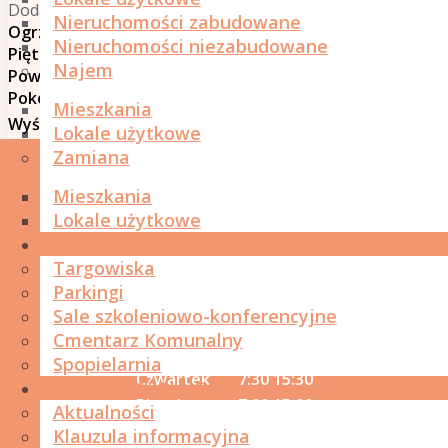
Dodane 2026-04-20
Nieruchomości zabudowane
Ogrzewanie
: Centralne -Gazowe
Nieruchomości niezabudowane
Piętro
: Drugie
Najem
Powierzchnia
: 83,30 m²
Pokoje
: 3
Mieszkania
Wyświetlono:
115
Lokale użytkowe
Zamiana
GODZINY OTWARCIA SIEDZIBY
Mieszkania
SPÓŁKI
Lokale użytkowe
NASZE PODMIOTY
Targowiska
Dzień
Od
Do
Parkingi
Poniedziałek
7:30
15:30
Sale szkoleniowo-konferencyjne
Wtorek
8:00
16:00
Cmentarz Komunalny
Środa
7:30
15:30
Spopielarnia
Czwartek
7:30
15:30
NASZA DZIAŁALNOŚĆ
Piątek
7:00
15:00
Aktualności
Klauzula informacyjna